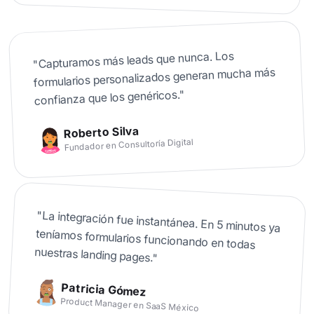
Capturamos más leads que nunca. Los
"
formularios personalizados generan mucha más
"
confianza que los genéricos.
Roberto Silva
Consultoría Digital
en
Fundador
"
La integración fue instantánea. En 5 minutos ya
teníamos formularios funcionando en todas
nuestras landing pages.
"
Patricia Gómez
Product Manager
en
SaaS México